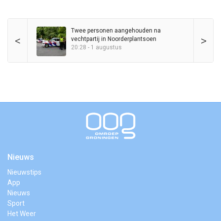
Twee personen aangehouden na
<
>
vechtpartij in Noorderplantsoen
20:28 - 1 augustus
Nieuws
Nieuwstips
App
Nieuws
Sport
Het Weer