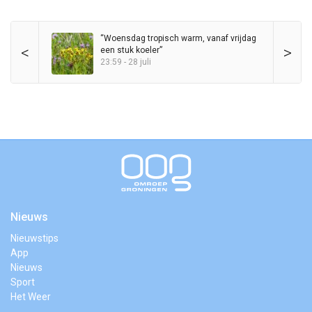
“Woensdag tropisch warm, vanaf vrijdag
<
>
een stuk koeler”
23:59 - 28 juli
Nieuws
Nieuwstips
App
Nieuws
Sport
Het Weer