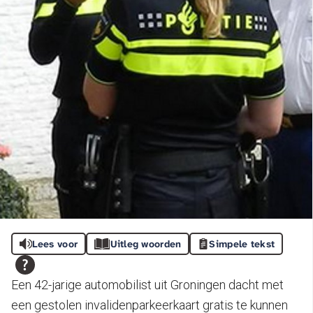
Lees voor
Uitleg woorden
Simpele tekst
Een 42-jarige automobilist uit Groningen dacht met
een gestolen invalidenparkeerkaart gratis te kunnen