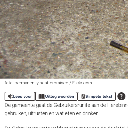
foto: permanently scatterbrained / Flickr.com
Lees voor
Uitleg woorden
Simpele tekst
De gemeente gaat de Gebruikersrunite aan de Herebinnen
gebruiken, uitrusten en wat eten en drinken.