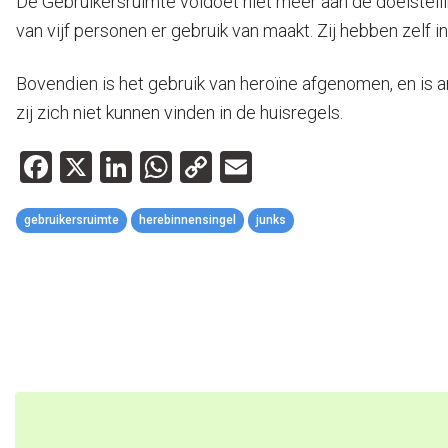
De Gebruikersruimte voldoet niet meer aan de doelstelli
van vijf personen er gebruik van maakt. Zij hebben zel
Bovendien is het gebruik van heroïne afgenomen, en is 
zij zich niet kunnen vinden in de huisregels.
Facebook
X
LinkedIn
WhatsApp
Copy
Email
Link
gebruikersruimte
herebinnensingel
junks