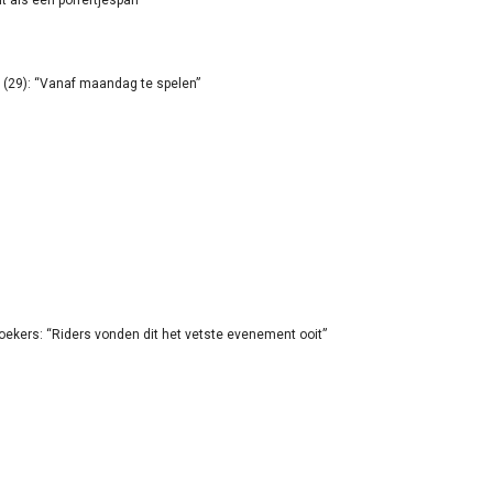
it als een poffertjespan”
(29): “Vanaf maandag te spelen”
oekers: “Riders vonden dit het vetste evenement ooit”