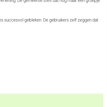
pverlening. De gemeente stelt dat nog maar een groepje
es succesvol gebleken. De gebruikers zelf zeggen dat