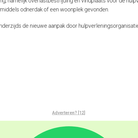
ng, namelijk overlastbestrijding en vindplaats voor de hul
f inmiddels odnerdak of een woonplek gevonden.
anderzijds de nieuwe aanpak door hulpverleningsorganisati
Adverteren? [12]