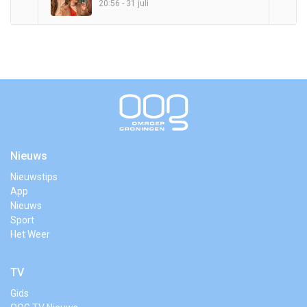
20:56 - 31 juli
Nieuws
Nieuwstips
App
Nieuws
Sport
Het Weer
TV
Gids