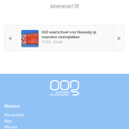
Adverteren? [9]
GGD waarschuwt voor blauwalg op
<
>
meerdere zwemplekken
15:33 - 29 juli
Nieuws
Nieuwstips
App
Nieuws