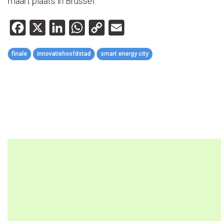
maart plaats in Brussel.
Facebook
X
LinkedIn
WhatsApp
Copy
Email
Link
finale
innovatiehoofdstad
smart energy city