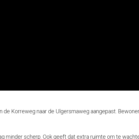
an de Korreweg naar de Ulgersmaweg aangepast. Bewoners
slag minder scherp. Ook geeft dat extra ruimte om te wacht