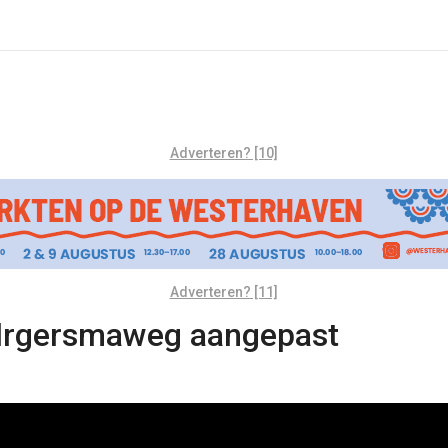
Adverteren? [10]
Adverteren? [11]
Ulrgersmaweg aangepast