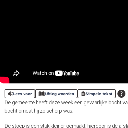
Lees voor
Uitleg woorden
Simpele tekst
De gemeente heeft deze week een gevaarlijke bocht v
bocht omdat hij zo scherp was.
De stoep is een stuk kleiner gemaakt, hierdoor is de af