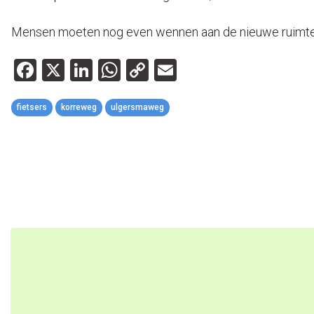
Mensen moeten nog even wennen aan de nieuwe ruimte: v
Facebook
X
LinkedIn
WhatsApp
Copy
Email
Link
fietsers
korreweg
ulgersmaweg