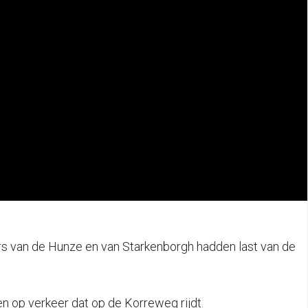
 van de Hunze en van Starkenborgh hadden last van de
en op verkeer dat op de Korreweg rijdt.