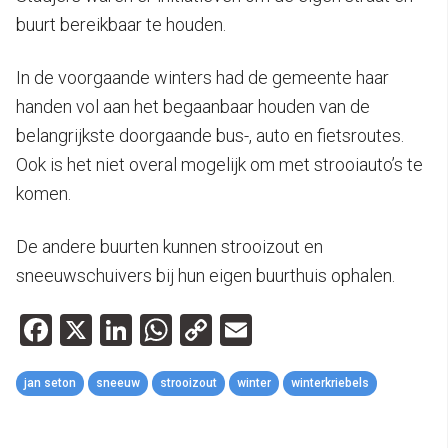
buurt bereikbaar te houden.
In de voorgaande winters had de gemeente haar
handen vol aan het begaanbaar houden van de
belangrijkste doorgaande bus-, auto en fietsroutes.
Ook is het niet overal mogelijk om met strooiauto’s te
komen.
De andere buurten kunnen strooizout en
sneeuwschuivers bij hun eigen buurthuis ophalen.
Facebook
X
LinkedIn
WhatsApp
Copy
Email
Link
jan seton
sneeuw
strooizout
winter
winterkriebels