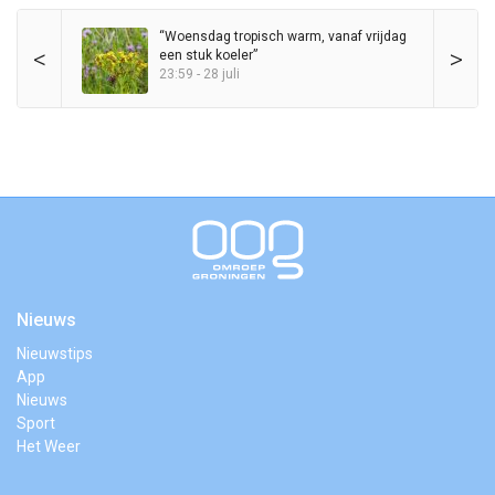
“Woensdag tropisch warm, vanaf vrijdag
<
>
een stuk koeler”
23:59 - 28 juli
Nieuws
Nieuwstips
App
Nieuws
Sport
Het Weer