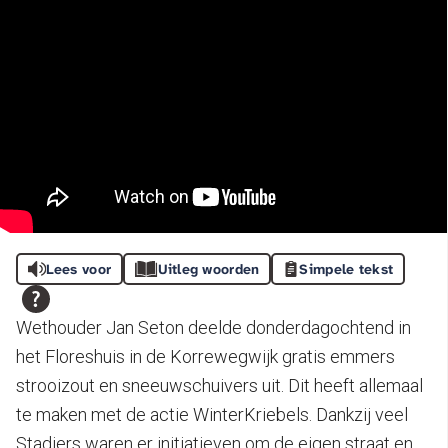
Lees voor
Uitleg woorden
Simpele tekst
Wethouder Jan Seton deelde donderdagochtend in
het Floreshuis in de Korrewegwijk gratis emmers
strooizout en sneeuwschuivers uit. Dit heeft allemaal
te maken met de actie WinterKriebels. Dankzij veel
Stadjers waren er initiatieven om de eigen straat en