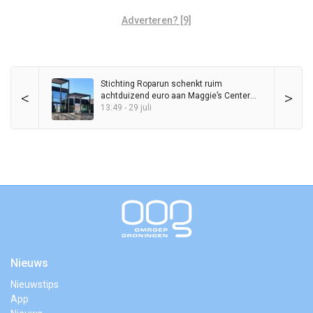
Adverteren? [9]
Stichting Roparun schenkt ruim
<
>
achtduizend euro aan Maggie’s Center
Groningen
13:49 - 29 juli
Nieuws
Nieuwstips
App