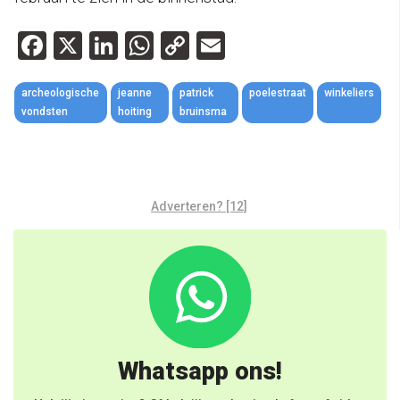
Facebook
X
LinkedIn
WhatsApp
Copy
Email
Link
archeologische
jeanne
patrick
poelestraat
winkeliers
vondsten
hoiting
bruinsma
Adverteren? [12]
Whatsapp ons!