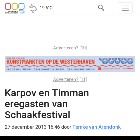
19.6°C
Adverteren? [10]
Adverteren? [11]
Karpov en Timman
eregasten van
Schaakfestival
27 december 2013 16:46
door
Femke van Arendonk