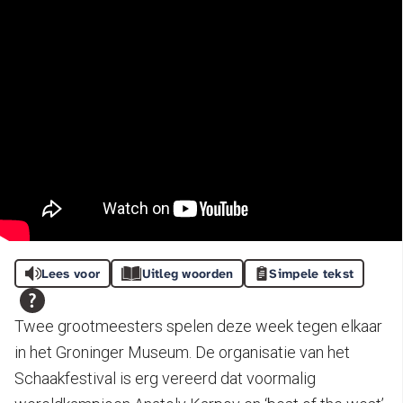
Lees voor
Uitleg woorden
Simpele tekst
Twee grootmeesters spelen deze week tegen elkaar
in het Groninger Museum. De organisatie van het
Schaakfestival is erg vereerd dat voormalig