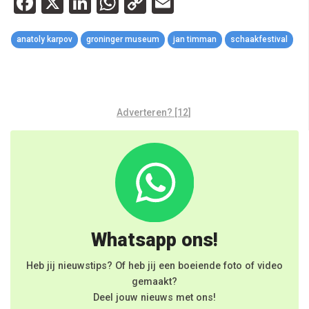
Facebook
X
LinkedIn
WhatsApp
Copy
Email
Link
anatoly karpov
groninger museum
jan timman
schaakfestival
Adverteren? [12]
Whatsapp ons!
Heb jij nieuwstips? Of heb jij een boeiende foto of video
gemaakt?
Deel jouw nieuws met ons!