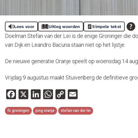
Lees voor
Uitleg woorden
Simpele tekst
Doelman Stefan van der Lei is de enige Groninger die d
van Dijk en Leandro Bacuna staan niet op het lijstje.
De nieuwe generatie Oranje speelt op woensdag 14 augu
Vrijdag 9 augustus maakt Stuivenberg de definitieve gr
Facebook
X
LinkedIn
WhatsApp
Copy
Email
Link
fc groningen
jong oranje
stefan van der lei