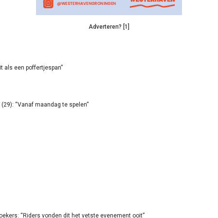
Adverteren? [1]
it als een poffertjespan”
(29): “Vanaf maandag te spelen”
oekers: “Riders vonden dit het vetste evenement ooit”