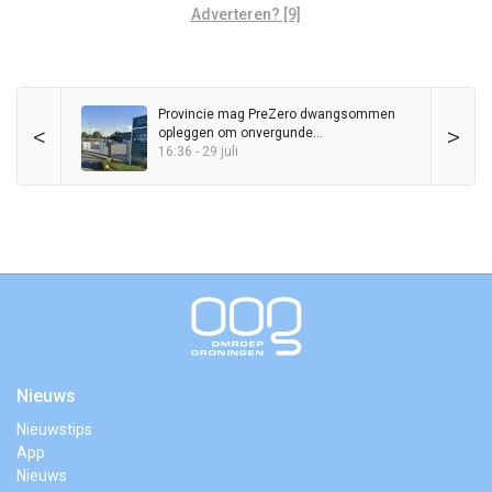
Adverteren? [9]
Provincie mag PreZero dwangsommen
<
>
opleggen om onvergunde
sorteerinstallatie
16:36 - 29 juli
Nieuws
Nieuwstips
App
Nieuws