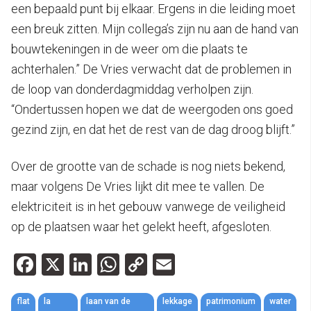
een bepaald punt bij elkaar. Ergens in die leiding moet
een breuk zitten. Mijn collega’s zijn nu aan de hand van
bouwtekeningen in de weer om die plaats te
achterhalen.” De Vries verwacht dat de problemen in
de loop van donderdagmiddag verholpen zijn.
“Ondertussen hopen we dat de weergoden ons goed
gezind zijn, en dat het de rest van de dag droog blijft.”
Over de grootte van de schade is nog niets bekend,
maar volgens De Vries lijkt dit mee te vallen. De
elektriciteit is in het gebouw vanwege de veiligheid
op de plaatsen waar het gelekt heeft, afgesloten.
Facebook
X
LinkedIn
WhatsApp
Copy
Email
Link
flat
la
laan van de
lekkage
patrimonium
water