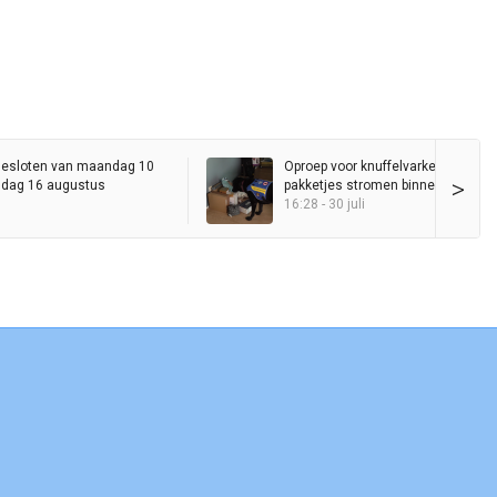
esloten van maandag 10
Oproep voor knuffelvarkentjes gaat 
>
ndag 16 augustus
pakketjes stromen binnen voor hu
Entli
16:28 - 30 juli