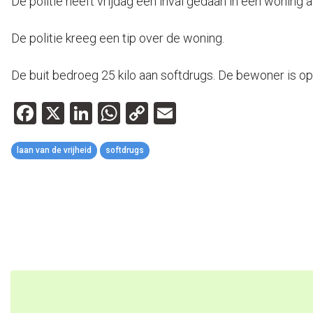
De politie heeft vrijdag een inval gedaan in een woning
De politie kreeg een tip over de woning.
De buit bedroeg 25 kilo aan softdrugs. De bewoner is o
Facebook
X
LinkedIn
WhatsApp
Copy
Email
Link
laan van de vrijheid
softdrugs