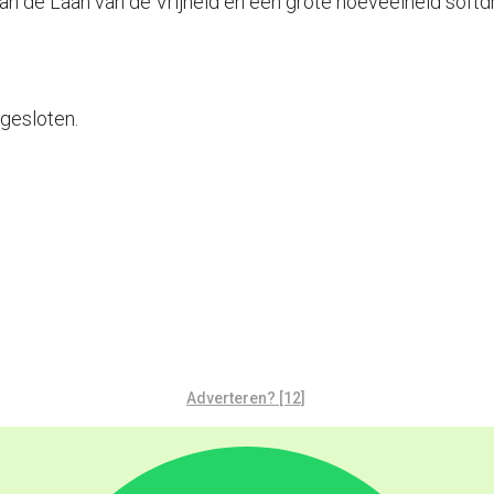
 aan de Laan van de Vrijheid en een grote hoeveelheid soft
pgesloten.
Adverteren? [12]