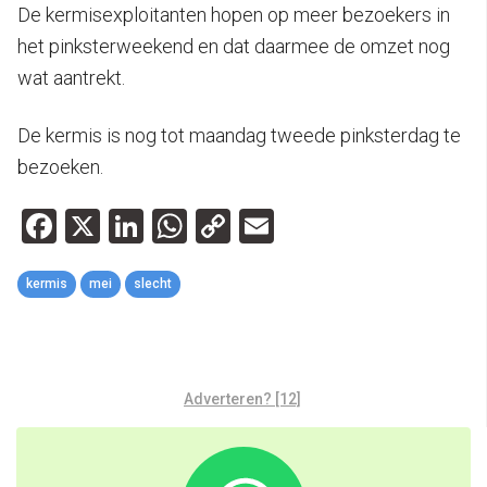
De kermisexploitanten hopen op meer bezoekers in
het pinksterweekend en dat daarmee de omzet nog
wat aantrekt.
De kermis is nog tot maandag tweede pinksterdag te
bezoeken.
Facebook
X
LinkedIn
WhatsApp
Copy
Email
Link
kermis
mei
slecht
Adverteren? [12]