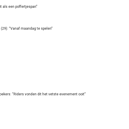
it als een poffertjespan”
(29): “Vanaf maandag te spelen”
oekers: “Riders vonden dit het vetste evenement ooit”