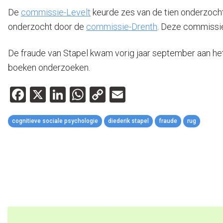
De
commissie-Levelt
keurde zes van de tien onderzochte
onderzocht door de
commissie-Drenth
. Deze commissie
De fraude van Stapel kwam vorig jaar september aan het 
boeken onderzoeken.
Facebook
X
LinkedIn
WhatsApp
Copy
Email
Link
cognitieve sociale psychologie
diederik stapel
fraude
rug