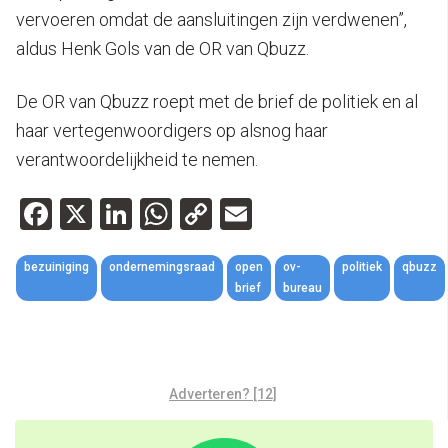
vervoeren omdat de aansluitingen zijn verdwenen”,
aldus Henk Gols van de OR van Qbuzz.
De OR van Qbuzz roept met de brief de politiek en al
haar vertegenwoordigers op alsnog haar
verantwoordelijkheid te nemen.
Facebook
X
LinkedIn
WhatsApp
Copy
Email
Link
bezuiniging
ondernemingsraad
open
ov-
politiek
qbuzz
brief
bureau
Adverteren? [12]