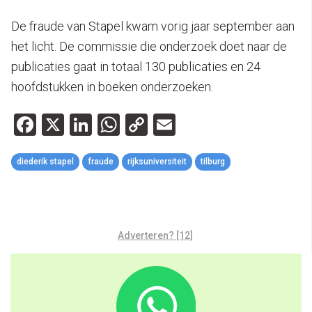
De fraude van Stapel kwam vorig jaar september aan
het licht. De commissie die onderzoek doet naar de
publicaties gaat in totaal 130 publicaties en 24
hoofdstukken in boeken onderzoeken.
Facebook
X
LinkedIn
WhatsApp
Copy
Email
Link
diederik stapel
fraude
rijksuniversiteit
tilburg
Adverteren? [12]