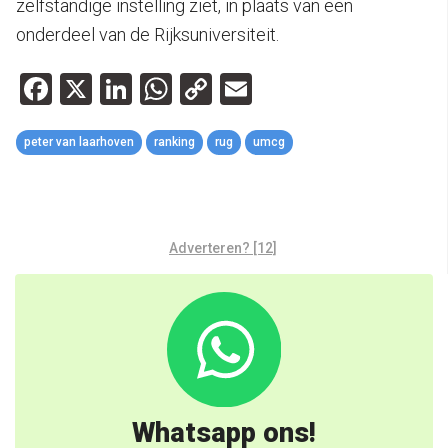
zelfstandige instelling ziet, in plaats van een
onderdeel van de Rijksuniversiteit.
Facebook
X
LinkedIn
WhatsApp
Copy
Email
Link
peter van laarhoven
ranking
rug
umcg
Adverteren? [12]
Whatsapp ons!