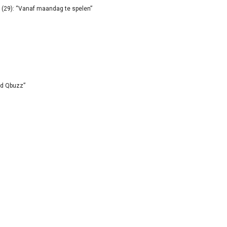
(29): “Vanaf maandag te spelen”
id Qbuzz”