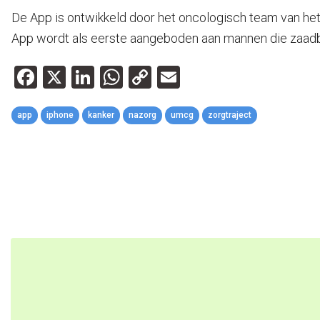
De App is ontwikkeld door het oncologisch team van h
App wordt als eerste aangeboden aan mannen die zaadba
Facebook
X
LinkedIn
WhatsApp
Copy
Email
Link
app
iphone
kanker
nazorg
umcg
zorgtraject