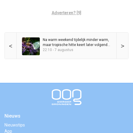
Adverteren? [9]
Na warm weekend tijdelijk minder warm,
<
>
maar tropische hitte keert later volgende
week terug
22:10 - 7 augustus
Nieuws
Nieuwstips
App