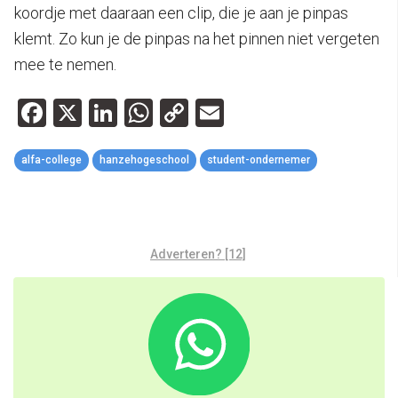
koordje met daaraan een clip, die je aan je pinpas
klemt. Zo kun je de pinpas na het pinnen niet vergeten
mee te nemen.
Facebook
X
LinkedIn
WhatsApp
Copy
Email
Link
alfa-college
hanzehogeschool
student-ondernemer
Adverteren? [12]