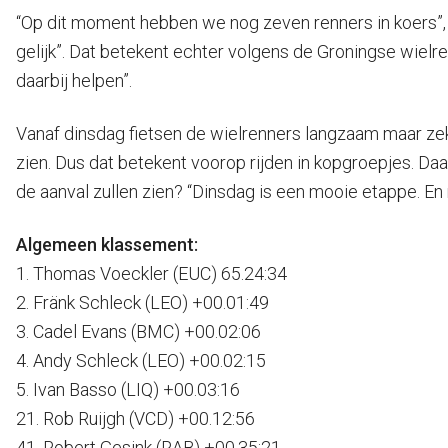
“Op dit moment hebben we nog zeven renners in koers”, v
gelijk”. Dat betekent echter volgens de Groningse wielren
daarbij helpen”.
Vanaf dinsdag fietsen de wielrenners langzaam maar zeker
zien. Dus dat betekent voorop rijden in kopgroepjes. Da
de aanval zullen zien? “Dinsdag is een mooie etappe. En 
Algemeen klassement:
1. Thomas Voeckler (EUC) 65.24:34
2. Fränk Schleck (LEO) +00.01:49
3. Cadel Evans (BMC) +00.02:06
4. Andy Schleck (LEO) +00.02:15
5. Ivan Basso (LIQ) +00.03:16
21. Rob Ruijgh (VCD) +00.12:56
41. Robert Gesink (RAB) +00.35:21