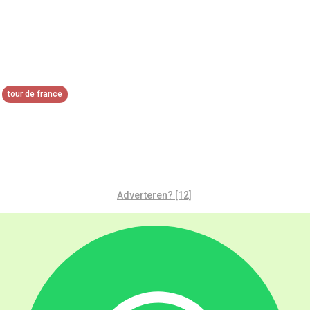
tour de france
Adverteren? [12]