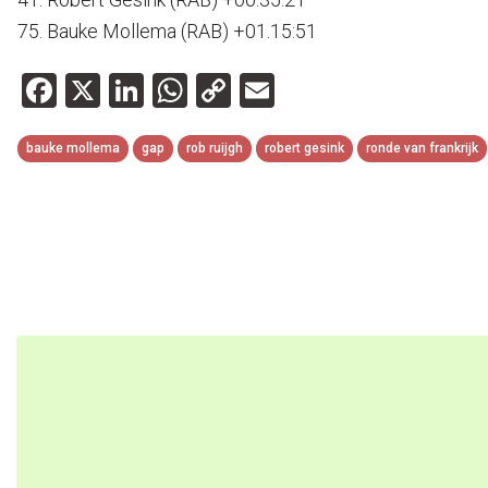
75. Bauke Mollema (RAB) +01.15:51
Facebook
X
LinkedIn
WhatsApp
Copy
Email
Link
bauke mollema
gap
rob ruijgh
robert gesink
ronde van frankrijk