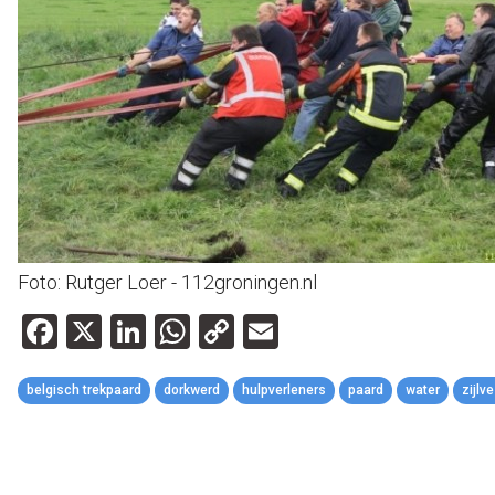
Foto: Rutger Loer - 112groningen.nl
Facebook
X
LinkedIn
WhatsApp
Copy
Email
Link
belgisch trekpaard
dorkwerd
hulpverleners
paard
water
zijlv