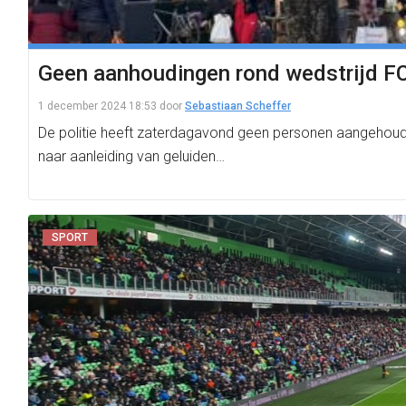
Geen aanhoudingen rond wedstrijd F
1 december 2024 18:53
door
Sebastiaan Scheffer
De politie heeft zaterdagavond geen personen aangehoud
naar aanleiding van geluiden…
SPORT