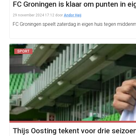
FC Groningen is klaar om punten in ei
29 november 2024 17:12
door
Andor Heij
FC Groningen speelt zaterdag in eigen huis tegen middenmot
SPORT
Thijs Oosting tekent voor drie seizoe