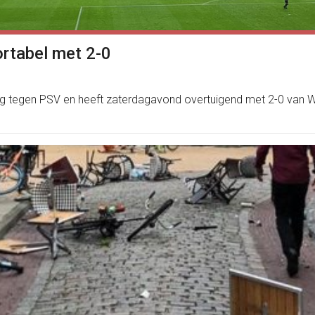
ortabel met 2-0
ag tegen PSV en heeft zaterdagavond overtuigend met 2-0 van W