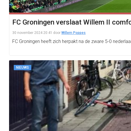
FC Groningen verslaat Willem II comf
30 november 2024 20:41
door
Willem Poppes
FC Groningen heeft zich herpakt na de zware 5-0 nederla
NIEUWS