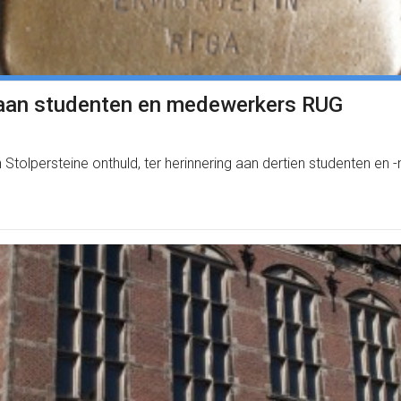
g aan studenten en medewerkers RUG
olpersteine onthuld, ter herinnering aan dertien studenten 