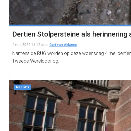
Dertien Stolpersteine als herinnerin
4 mei 2022 11:12
door
Gert van Akkeren
Namens de RUG worden op deze woensdag 4 mei dertien St
Tweede Wereldoorlog.
NIEUWS