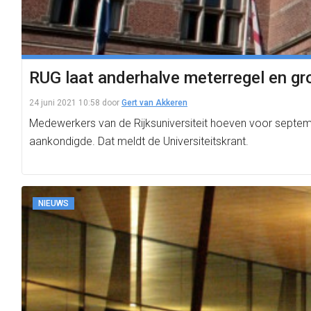
RUG laat anderhalve meterregel en gr
24 juni 2021 10:58
door
Gert van Akkeren
Medewerkers van de Rijksuniversiteit hoeven voor septemb
aankondigde. Dat meldt de Universiteitskrant.
NIEUWS