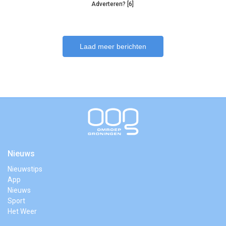
Adverteren? [6]
Laad meer berichten
Nieuws
Nieuwstips
App
Nieuws
Sport
Het Weer