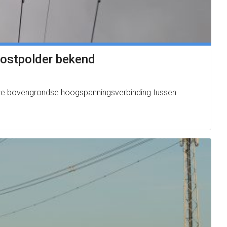
oostpolder bekend
we bovengrondse hoogspanningsverbinding tussen