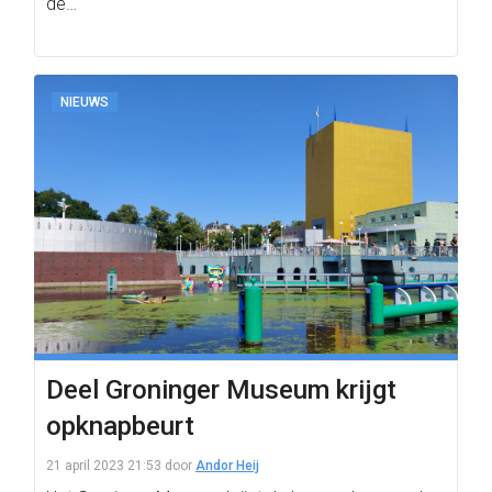
de…
NIEUWS
Deel Groninger Museum krijgt
opknapbeurt
21 april 2023 21:53
door
Andor Heij