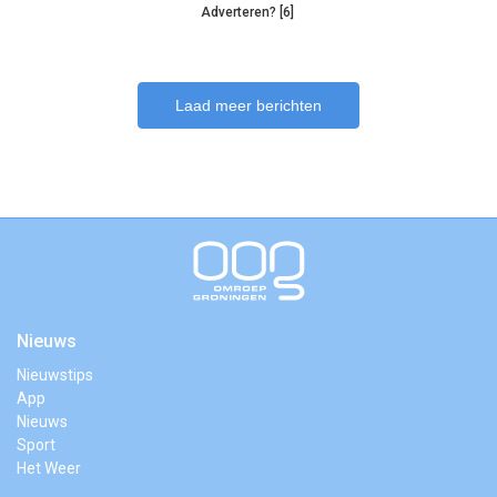
Adverteren? [6]
Laad meer berichten
Nieuws
Nieuwstips
App
Nieuws
Sport
Het Weer