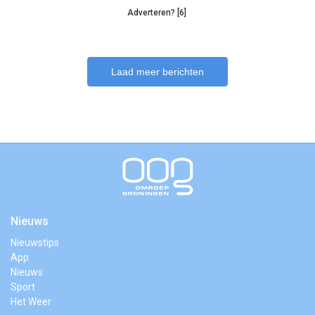
Adverteren? [6]
Laad meer berichten
Nieuws
Nieuwstips
App
Nieuws
Sport
Het Weer