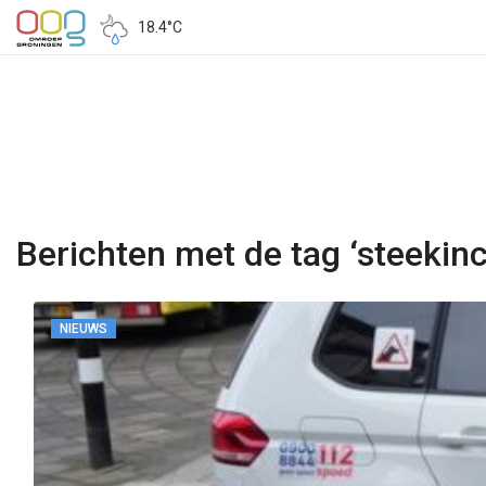
18.4°C
Berichten met de tag ‘steekinc
NIEUWS