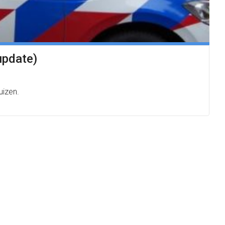
update)
uizen.