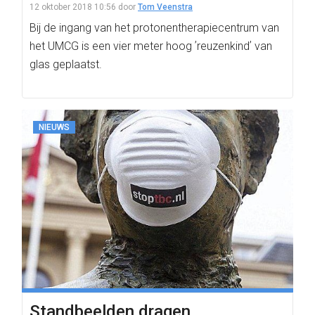
12 oktober 2018 10:56
door
Tom Veenstra
Bij de ingang van het protonentherapiecentrum van
het UMCG is een vier meter hoog ʼreuzenkindʼ van
glas geplaatst.
NIEUWS
Standbeelden dragen