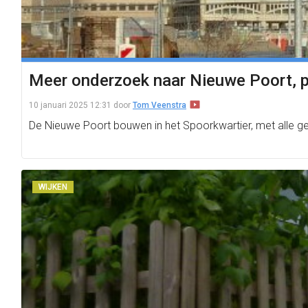
Meer onderzoek naar Nieuwe Poort, po
10 januari 2025 12:31
door
Tom Veenstra
De Nieuwe Poort bouwen in het Spoorkwartier, met alle ge
WIJKEN