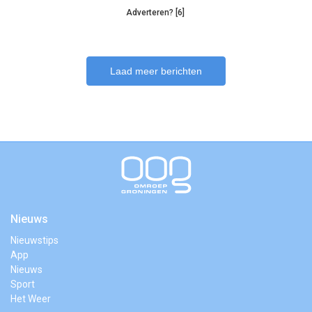
Adverteren? [6]
Laad meer berichten
Nieuws
Nieuwstips
App
Nieuws
Sport
Het Weer