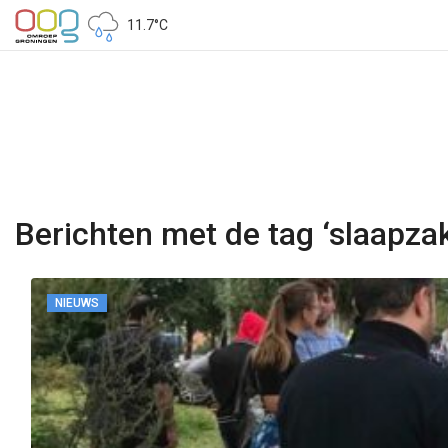
11.7°C
Berichten met de tag ‘slaapza
NIEUWS