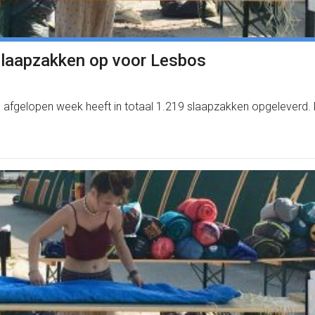
 slaapzakken op voor Lesbos
 afgelopen week heeft in totaal 1.219 slaapzakken opgeleverd. 