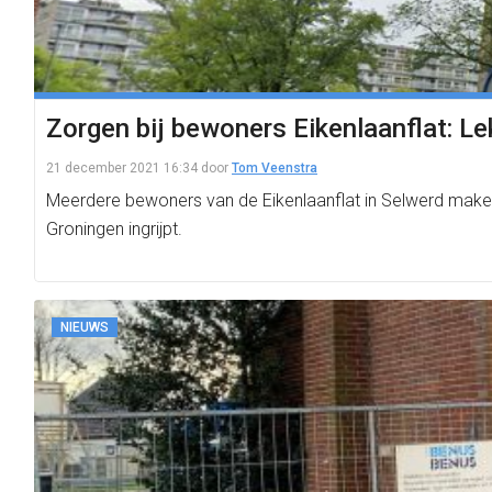
Zorgen bij bewoners Eikenlaanflat: L
21 december 2021 16:34
door
Tom Veenstra
Meerdere bewoners van de Eikenlaanflat in Selwerd maken
Groningen ingrijpt.
NIEUWS