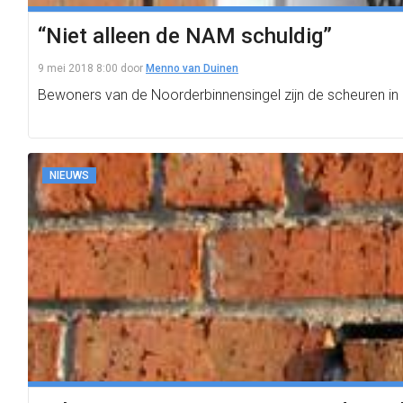
“Niet alleen de NAM schuldig”
9 mei 2018 8:00
door
Menno van Duinen
Bewoners van de Noorderbinnensingel zijn de scheuren in h
NIEUWS