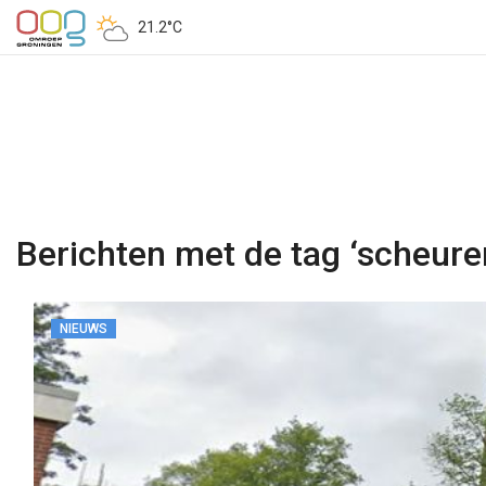
21.2°C
Berichten met de tag ‘scheure
NIEUWS