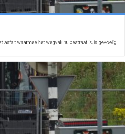
et asfalt waarmee het wegvak nu bestraat is, is gevoelig…