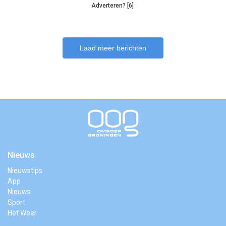
Adverteren? [6]
Laad meer berichten
Nieuws
Nieuwstips
App
Nieuws
Sport
Het Weer