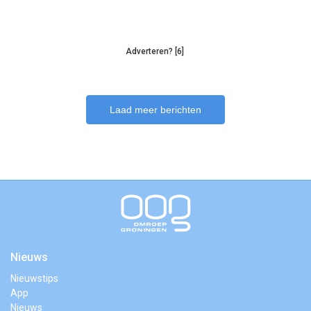
Adverteren? [6]
Laad meer berichten
Nieuws
Nieuwstips
App
Nieuws