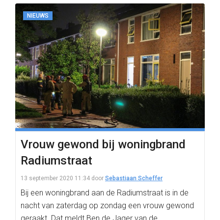
NIEUWS
Vrouw gewond bij woningbrand
Radiumstraat
13 september 2020 11:34
door
Sebastiaan Scheffer
Bij een woningbrand aan de Radiumstraat is in de
nacht van zaterdag op zondag een vrouw gewond
geraakt. Dat meldt Ben de Jager van de