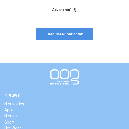
Adverteren? [6]
Laad meer berichten
Nieuws
Nieuwstips
App
Nieuws
Sport
Het Weer