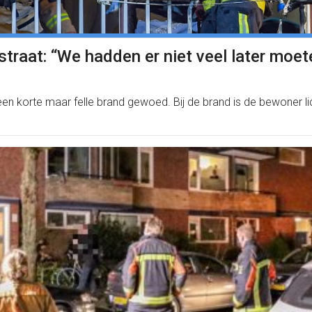
raat: “We hadden er niet veel later moete
n korte maar felle brand gewoed. Bij de brand is de bewoner l