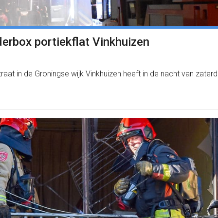
derbox portiekflat Vinkhuizen
traat in de Groningse wijk Vinkhuizen heeft in de nacht van zat