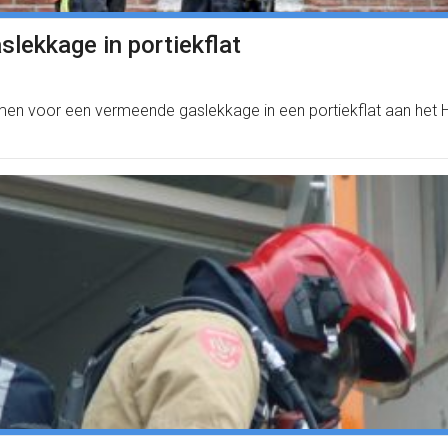
lekkage in portiekflat
men voor een vermeende gaslekkage in een portiekflat aan het 