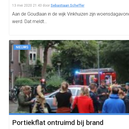
13 mei 2020 21:43
door
Sebastiaan Scheffer
Aan de Goudlaan in de wijk Vinkhuizen zijn woensdagavond
werd. Dat meldt…
NIEUWS
Portiekflat ontruimd bij brand