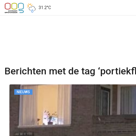
31.2°C
Berichten met de tag ‘portiekfl
NIEUWS