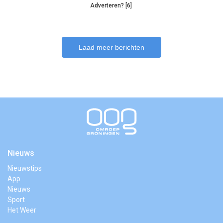
Adverteren? [6]
Laad meer berichten
Nieuws
Nieuwstips
App
Nieuws
Sport
Het Weer