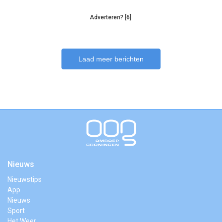
Adverteren? [6]
Laad meer berichten
Nieuws
Nieuwstips
App
Nieuws
Sport
Het Weer