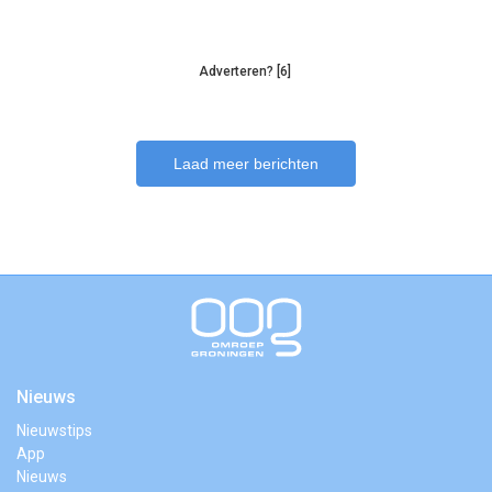
Adverteren? [6]
Laad meer berichten
Nieuws
Nieuwstips
App
Nieuws