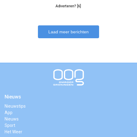
Adverteren? [6]
Laad meer berichten
Nieuws
Nieuwstips
App
Nieuws
Sport
Het Weer