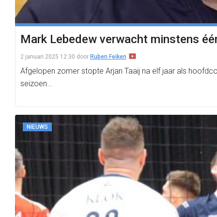
Mark Lebedew verwacht minstens één 
2 januari 2025 12:30
door
Ruben Feiken
Afgelopen zomer stopte Arjan Taaij na elf jaar als hoofd
seizoen…
NIEUWS