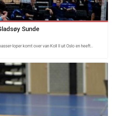
 Gladsøy Sunde
sser-loper komt over van Koll Il uit Oslo en heeft…