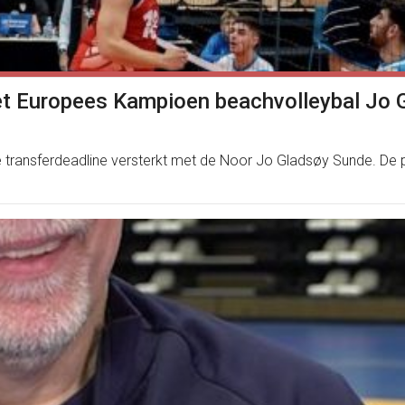
et Europees Kampioen beachvolleybal Jo
e transferdeadline versterkt met de Noor Jo Gladsøy Sunde. De pa