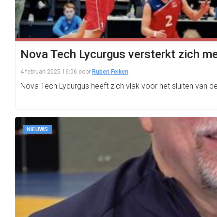
Nova Tech Lycurgus versterkt zich m
4 februari 2025 16:06
door
Ruben Feiken
Nova Tech Lycurgus heeft zich vlak voor het sluiten van d
NIEUWS