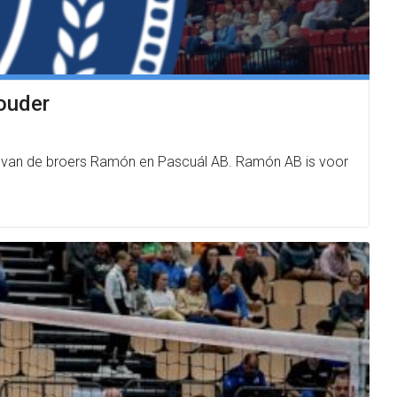
ouder
n van de broers Ramón en Pascuál AB. Ramón AB is voor