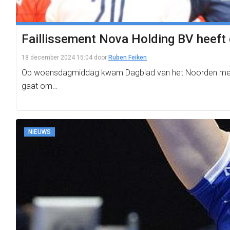
Faillissement Nova Holding BV heeft
18 december 2024 15:04
door
Ruben Feiken
Op woensdagmiddag kwam Dagblad van het Noorden met het 
gaat om…
NIEUWS