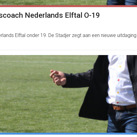
scoach Nederlands Elftal O-19
lands Elftal onder 19. De Stadjer zegt aan een nieuwe uitdaging t