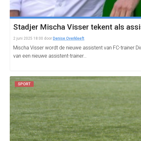
Stadjer Mischa Visser tekent als assi
2 juni 2025 18:00
door
Denise Overkleeft
Mischa Visser wordt de nieuwe assistent van FC-trainer Dic
van een nieuwe assistent-trainer…
SPORT