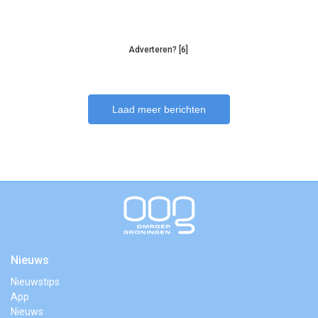
Adverteren? [6]
Laad meer berichten
Nieuws
Nieuwstips
App
Nieuws