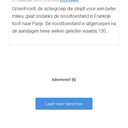
27 november 2015 15:33
door
Erick Bakker
GroenFront!, de actiegroep die strijdt voor een beter
milieu, gaat ondanks de noodtoestand in Frankrijk
toch naar Parijs. De noodtoestand is uitgeroepen na
de aanslagen twee weken geleden waarbij 130…
Adverteren? [6]
Laad meer berichten