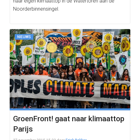
haar eigen klimaattop in de Watertoren aan de
Noorderbinnensingel.
NIEUWS
GroenFront! gaat naar klimaattop
Parijs